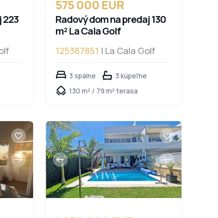
575 000 EUR
 223
Radový dom na predaj 130
m² La Cala Golf
olf
125387851
| La Cala Golf
3 spálne
3 kúpeľne
130 m² / 79 m² terasa