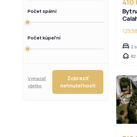
410
Byt n
Počet spální
Cala
1253
Počet kúpeľní
2 
82 
Zobraziť
Vymazať
nehnuteľnosti
všetko