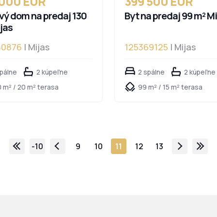
 000 EUR
399 500 EUR
ý dom na predaj 130
Byt na predaj 99 m² Mi
jas
80876
| Mijas
125369125
| Mijas
spálne
2 kúpeľne
2 spálne
2 kúpeľne
0 m² / 20 m² terasa
99 m² / 15 m² terasa
-10
9
10
11
12
13