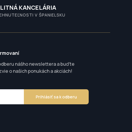
LITNÁ KANCELÁRIA
NEHNUTEĽNOSTI V ŠPANIELSKU
ormovaní
 odberu nášho newslettera a buďte
ozvie o našich ponukách a akciách!
Prihlásiť sa k odberu