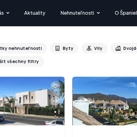
ás
Aktuality
Nehnuteľnosti
O Španie
tky nehnuteľnosti
Byty
Vily
Dvoj
šit všechny filtry