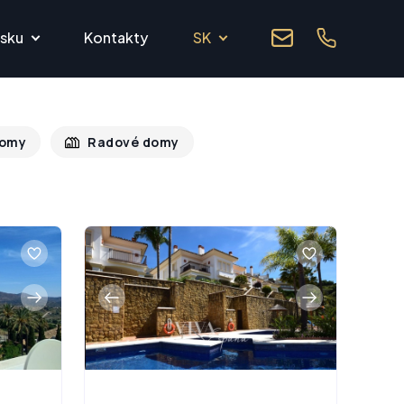
lsku
Kontakty
SK
domy
Radové domy