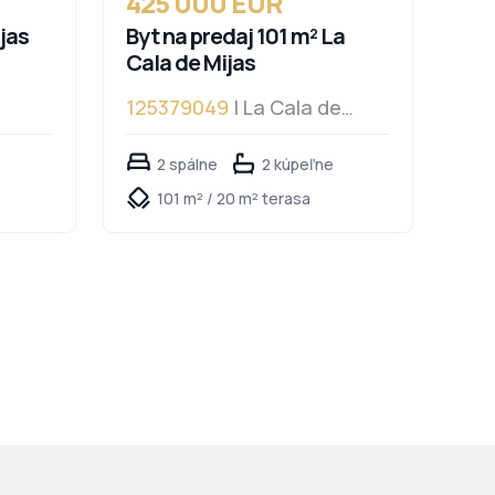
425 000 EUR
jas
Byt na predaj 101 m² La
Cala de Mijas
125379049
| La Cala de
Mijas
2 spálne
2 kúpeľne
101 m² / 20 m² terasa