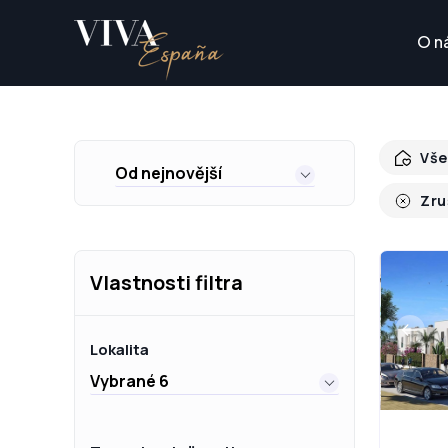
O n
Vše
Od nejnovější
Zru
Vlastnosti filtra
Lokalita
Vybrané 6