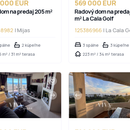
 000 EUR
569 000 EUR
om na predaj 205 m²
Radový dom na predaj
m² La Cala Golf
88982
| Mijas
125386966
| La Cala G
spálne
2 kúpeľne
3 spálne
3 kúpeľne
 m² / 31 m² terasa
223 m² / 34 m² terasa