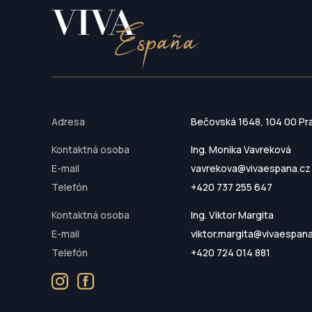
Adresa
Bečovská 1648, 104 00 Pr
Kontaktná osoba
Ing. Monika Vavreková
E-mail
vavrekova@vivaespana.cz
Telefón
+420 737 255 647
Kontaktná osoba
Ing. Viktor Margita
E-mail
viktor.margita@vivaespan
Telefón
+420 724 014 881