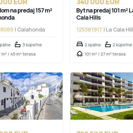
 000 EUR
340 000 EUR
om na predaj 157 m²
Byt na predaj 101 m² L
honda
Cala Hills
78089
| Calahonda
125381917
| La Cala Hil
spálne
3 kúpeľne
2 spálne
2 kúpeľne
 m² / 45 m² terasa
101 m² / 27 m² terasa