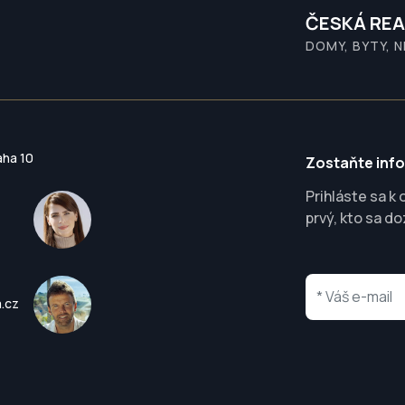
ČESKÁ REA
DOMY, BYTY, 
aha 10
Zostaňte inf
Prihláste sa k
prvý, kto sa d
a.cz