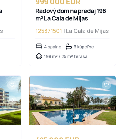
999 000 EUR
a
Radový dom na predaj 198
m² La Cala de Mijas
ls
125371501
| La Cala de Mijas
4 spálne
3 kúpeľne
198 m² / 25 m² terasa