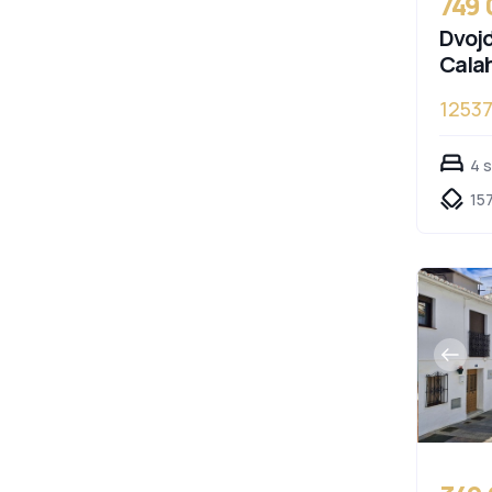
749
Dvojd
Cala
1253
4 
157