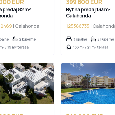
 000 EUR
399 800 EUR
a predaj 82 m²
Byt na predaj 133 m²
honda
Calahonda
82469
| Calahonda
125386735
| Calahond
spálne
2 kúpeľne
3 spálne
2 kúpeľne
m² / 19 m² terasa
133 m² / 21 m² terasa