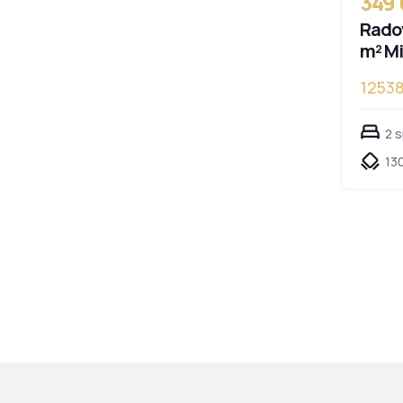
349
Radov
m² Mi
1253
2 
13