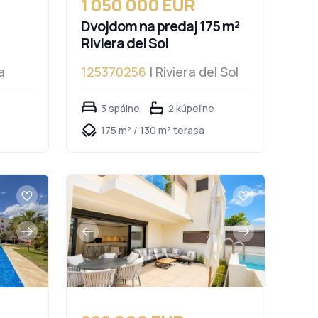
1 050 000 EUR
Dvojdom na predaj 175 m²
Riviera del Sol
a
125370256
| Riviera del Sol
3 spálne
2 kúpeľne
175 m² / 130 m² terasa