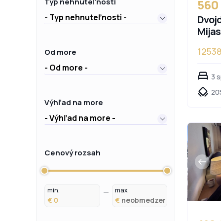
560
Typ nehnuteľnosti
- Typ nehnuteľnosti -
Dvojd
Mijas
1253
Od more
- Od more -
3 
205
Výhľad na more
- Výhľad na more -
Cenový rozsah
min.
max.
€
€