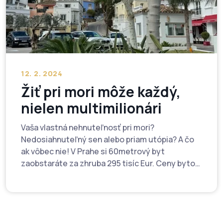
12. 2. 2024
Žiť pri mori môže každý,
nielen multimilionári
Vaša vlastná nehnuteľnosť pri mori?
Nedosiahnuteľný sen alebo priam utópia? A čo
ak vôbec nie! V Prahe si 60metrový byt
zaobstaráte za zhruba 295 tisíc Eur. Ceny bytov
na Costa del Sol v blízkosti pláže, neďaleko
letiska a v dobrom stave sa pohybujú už od 250
tisíc Eur (tj. asi o 49 tisíc Eur menej ako v českej
metropole). A takým klientom, ktorí nemajú
voľné prostriedky na celú kúpnu cenu, vie