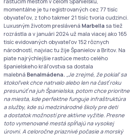
rastúcim mestom v celom Španielsku,
momentálne je tu registrovaných cez 77 tisíc
obyvateľov, z toho takmer 21 tisíc tvoria cudzinci.
Luxusným životom preslávená
Marbella
sa tiež
rozrástla a v januári 2024 už mala viacej ako 165
tisíc evidovaných obyvateľov 152 rôznych
národností, najviac tu žije Španielov a Britov. Na
piate najrýchlejšie rastúce mesto celého
španielskeho kráľovstva sa dostala
malebná
Benalmádena.
„
Je zrejmé, že pokiaľ sa
ktokoľvek chce natrvalo alebo len na časť roku
presunúť na juh Španielska, potom chce prioritne
na miesta, kde perfektne funguje infraštruktúra
a služby, kde sú medzinárodné školy pre deti
a dostatok možností pre aktívne vyžitie. Presne
toto vymenované mestá spĺňajú na vysokej
úrovni. A celoročne priaznivé počasie a morský