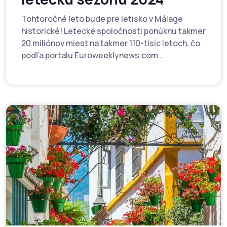
Tohtoročné leto bude pre letisko v Málage
historické! Letecké spoločnosti ponúknu takmer
20 miliónov miest na takmer 110-tisíc letoch, čo
podľa portálu Euroweeklynews.com
predstavuje 11 % nárast oproti minuloročnej
letnej sezóne.