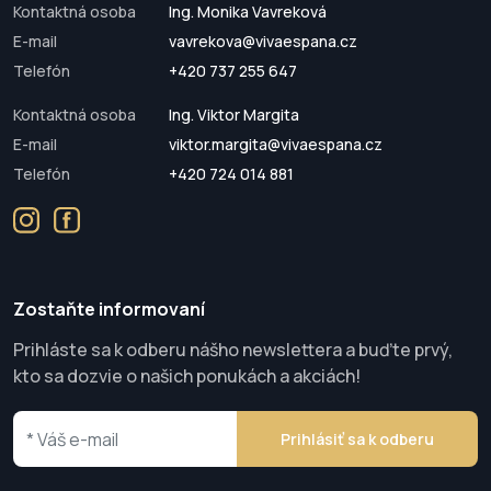
Kontaktná osoba
Ing. Monika Vavreková
E-mail
vavrekova@vivaespana.cz
Telefón
+420 737 255 647
Kontaktná osoba
Ing. Viktor Margita
E-mail
viktor.margita@vivaespana.cz
Telefón
+420 724 014 881
Zostaňte informovaní
Prihláste sa k odberu nášho newslettera a buďte prvý,
kto sa dozvie o našich ponukách a akciách!
Prihlásiť sa k odberu