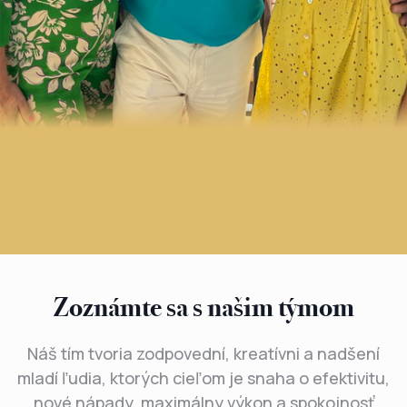
Zoznámte sa s našim týmom
Náš tím tvoria zodpovední, kreatívni a nadšení
mladí ľudia, ktorých cieľom je snaha o efektivitu,
nové nápady, maximálny výkon a spokojnosť