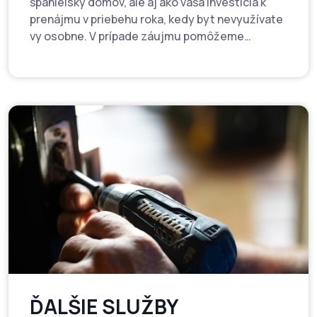
španielsky domov, ale aj ako vaša investícia k
prenájmu v priebehu roka, kedy byt nevyužívate
vy osobne. V prípade záujmu pomôžeme
zabezpečiť prenájom a investícia se vám tak
može vrátiť v priebehu niekoľkých rokov.
ĎALŠIE SLUŽBY