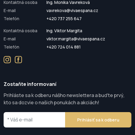
Kontaktná osoba
Ing. Monika Vavreková
E-mail
vavrekova@vivaespana.cz
Telefón
+420 737 255 647
Kontaktná osoba
Ing. Viktor Margita
E-mail
viktor.margita@vivaespana.cz
Telefón
+420 724 014 881
Zostaňte informovaní
Prihláste sa k odberu nášho newslettera a buďte prvý,
kto sa dozvie o našich ponukách a akciách!
Prihlásiť sa k odberu