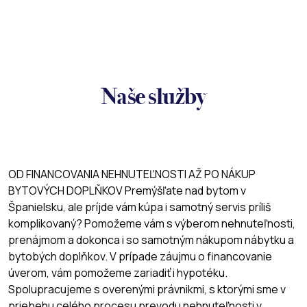
Naše služby
OD FINANCOVANIA NEHNUTEĽNOSTI AŽ PO NÁKUP
BYTOVÝCH DOPLŇKOV
Premýšľate nad bytom v
Španielsku, ale príjde vám kúpa i samotný servis príliš
komplikovaný? Pomožeme vám s výberom nehnuteľnosti,
prenájmom a dokonca i so samotným nákupom nábytku a
bytobých doplňkov. V prípade záujmu o financovanie
úverom, vám pomožeme zariadiť i hypotéku.
Spolupracujeme s overenými právnikmi, s ktorými sme v
priebehu celého procesu prevodu nehnuteľnosti v