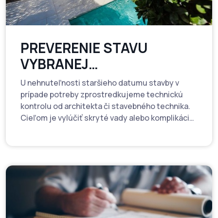
PREVERENIE STAVU
VYBRANEJ
NEHNUTEĽNOSTI
U nehnuteľnosti staršieho datumu stavby v
prípade potreby zprostredkujeme technickú
kontrolu od architekta či stavebného technika.
Cieľom je vylúčiť skryté vady alebo komplikácie,
ktoré sa možu objaviť v budúcnosti.