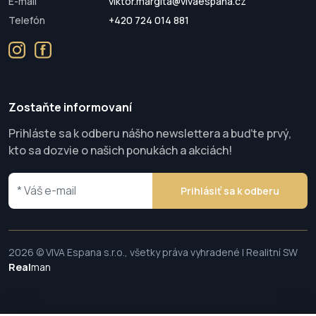
E-mail
viktor.margita@vivaespana.cz
Telefón
+420 724 014 881
Zostaňte informovaní
Prihláste sa k odberu nášho newslettera a buďte prvý,
kto sa dozvie o našich ponukách a akciách!
Prihlásiť sa k odberu
2026 © VIVA Espana s.r.o., všetky práva vyhradené | Realitní SW
Real
man