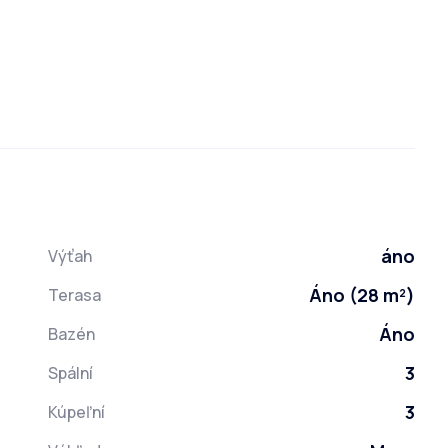
áno
Výťah
Áno (28 m²)
Terasa
Áno
Bazén
3
Spální
3
Kúpeľní