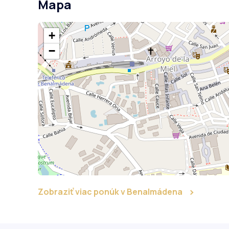
Mapa
+
−
Zobraziť viac ponúk v Benalmádena