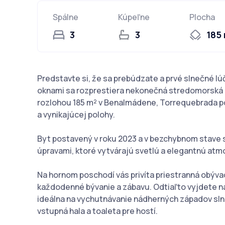
Spálne
Kúpeľne
Plocha
3
3
185
Predstavte si, že sa prebúdzate a prvé slnečné lú
oknami sa rozprestiera nekonečná stredomorská
rozlohou 185 m² v Benalmádene, Torrequebrada 
a vynikajúcej polohy.
Byt postavený v roku 2023 a v bezchybnom stave
úpravami, ktoré vytvárajú svetlú a elegantnú atm
Na hornom poschodí vás privíta priestranná obývac
každodenné bývanie a zábavu. Odtiaľto vyjdete na
ideálna na vychutnávanie nádherných západov slnk
vstupná hala a toaleta pre hostí.