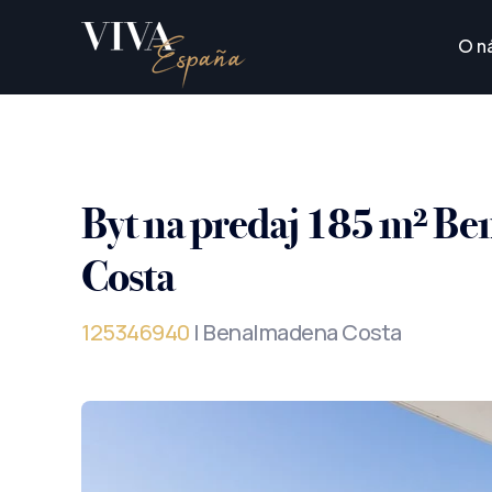
O n
Byt na predaj 185 m² B
Costa
125346940
| Benalmadena Costa