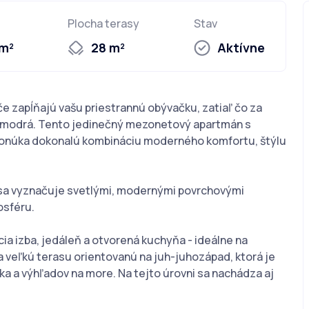
Plocha terasy
Stav
 m²
28 m²
Aktívne
če zapĺňajú vašu priestrannú obývačku, zatiaľ čo za
 modrá. Tento jedinečný mezonetový apartmán s
ponúka dokonalú kombináciu moderného komfortu, štýlu
 sa vyznačuje svetlými, modernými povrchovými
osféru.
ia izba, jedáleň a otvorená kuchyňa - ideálne na
 veľkú terasu orientovanú na juh-juhozápad, ktorá je
a a výhľadov na more. Na tejto úrovni sa nachádza aj