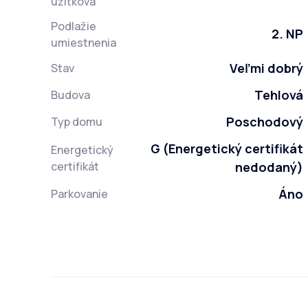
úžitková
Podlažie
2. NP
umiestnenia
Veľmi dobrý
Stav
Tehlová
Budova
Poschodový
Typ domu
G (Energetický certifikát
Energetický
certifikát
nedodaný)
Áno
Parkovanie