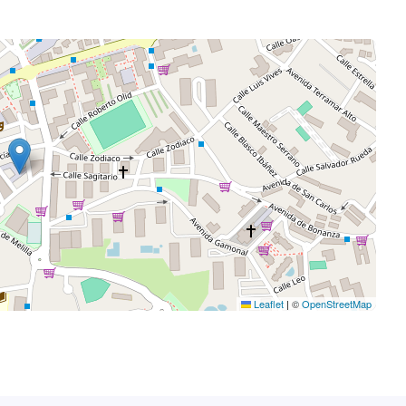
Leaflet
|
©
OpenStreetMap