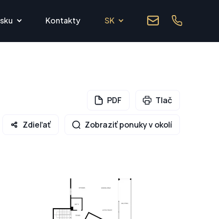
lsku
Kontakty
SK
PDF
Tlač
Zdieľať
Zobraziť ponuky v okolí