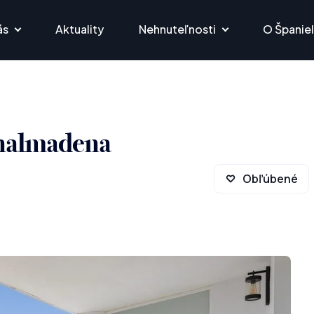
ás
Aktuality
Nehnuteľnosti
O Španie
enalmadena
Obľúbené