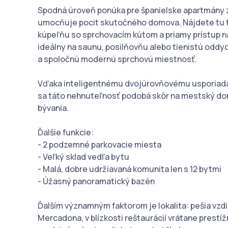
Spodná úroveň ponúka pre španielske apartmány zr
umocňuje pocit skutočného domova. Nájdete tu tri
kúpeľňu so sprchovacím kútom a priamy prístup n
ideálny na saunu, posilňovňu alebo tienistú oddy
a spoločnú modernú sprchovú miestnosť.
Vďaka inteligentnému dvojúrovňovému usporiadan
sa táto nehnuteľnosť podobá skôr na mestský do
bývania.
Ďalšie funkcie:
- 2 podzemné parkovacie miesta
- Veľký sklad vedľa bytu
- Malá, dobre udržiavaná komunita len s 12 bytmi
- Úžasný panoramatický bazén
Ďalším významným faktorom je lokalita: pešia vzd
Mercadona, v blízkosti reštaurácií vrátane prestí