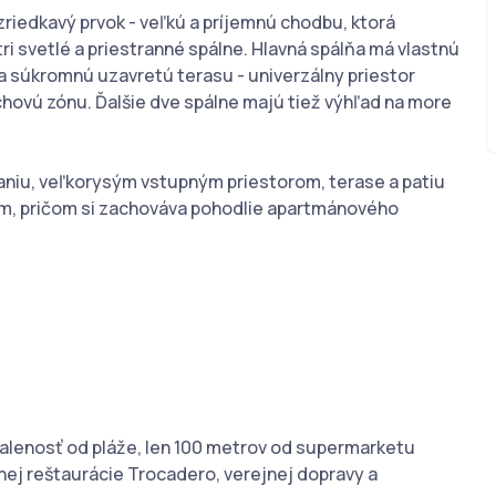
iedkavý prvok - veľkú a príjemnú chodbu, ktorá
 svetlé a priestranné spálne. Hlavná spálňa má vlastnú
a súkromnú uzavretú terasu - univerzálny priestor
chovú zónu. Ďalšie dve spálne majú tiež výhľad na more
iu, veľkorysým vstupným priestorom, terase a patiu
m, pričom si zachováva pohodlie apartmánového
ialenosť od pláže, len 100 metrov od supermarketu
žnej reštaurácie Trocadero, verejnej dopravy a