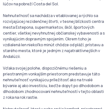
lúčov na pobreží Costa del Sol.
Nehnuteľnosť sa nachádza v etablovanej a rýchlo sa
rozvíjajúcej rezidenčnej štvrti, v tesnej blízkosti centra
mesta Estepona, supermarketov, škôl, športových
centier, všetkej nevyhnutnej občianskej vybavenosti a s
vynikajúcim dopravným spojením. Okrem toho je
vzdialená len niekoľko minút chôdze od pláží, prístavu a
starého mesta, ktoré je jedným z najatraktívnejších v
Andalúzii.
Vďaka svojej polohe, dispozičnému riešeniu a
priestranným vonkajším priestorom predstavuje táto
nehnuteľnosť vynikajúcu príležitosť ako na trvalé
bývanie aj ako investíciu, keďže dopyt po dlhodobom a
dlhodobom zhodnocovaní nehnuteľností v tejto oblasti
z roka na rok rastie.