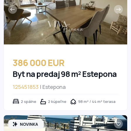
386 000 EUR
Byt na predaj 98 m² Estepona
125451853
| Estepona
2 spálne
2 kúpeľne
98 m² / 44 m² terasa
NOVINKA