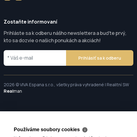
Zostaňte informovaní
Prihláste sa k odberu nášho newslettera a buďte prvý,
kto sa dozvie o našich ponukách a akciách!
Prihlásiť sa k odberu
2026 © VIVA Espana s.r.o., všetky práva vyhradené | Realitní SW
Real
man
Používáme soubory cookies
ℹ