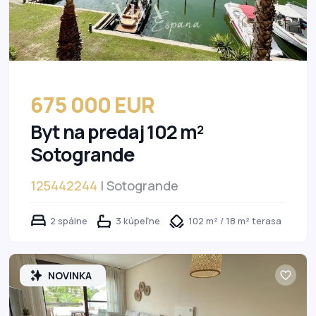
675 000 EUR
Byt na predaj 102 m²
Sotogrande
125442244
| Sotogrande
2 spálne
3 kúpeľne
102 m² / 18 m² terasa
NOVINKA