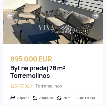
895 000 EUR
Byt na predaj 78 m²
Torremolinos
125453929
| Torremolinos
2 spálne
2 kúpeľne
78 m² / 102 m² terasa