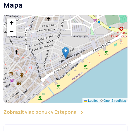
Mapa
+
−
Leaflet
|
©
OpenStreetMap
Zobraziť viac ponúk v Estepona