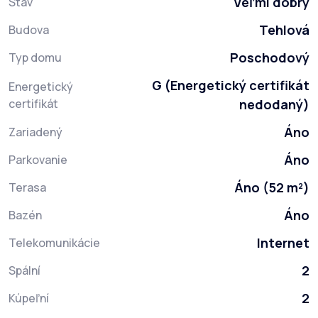
Veľmi dobrý
Stav
Tehlová
Budova
Poschodový
Typ domu
G (Energetický certifikát
Energetický
certifikát
nedodaný)
Áno
Zariadený
Áno
Parkovanie
Áno (52 m²)
Terasa
Áno
Bazén
Internet
Telekomunikácie
2
Spální
2
Kúpeľní