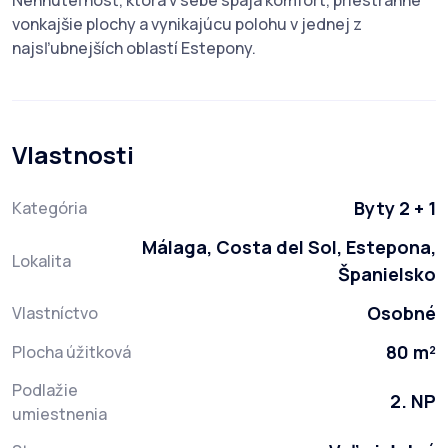
Nehnuteľnosť, ktorá v sebe spája komfort, priestranné
vonkajšie plochy a vynikajúcu polohu v jednej z
najsľubnejších oblastí Estepony.
Vlastnosti
Byty 2 + 1
Kategória
Málaga, Costa del Sol, Estepona,
Lokalita
Španielsko
Osobné
Vlastníctvo
80 m²
Plocha úžitková
Podlažie
2. NP
umiestnenia