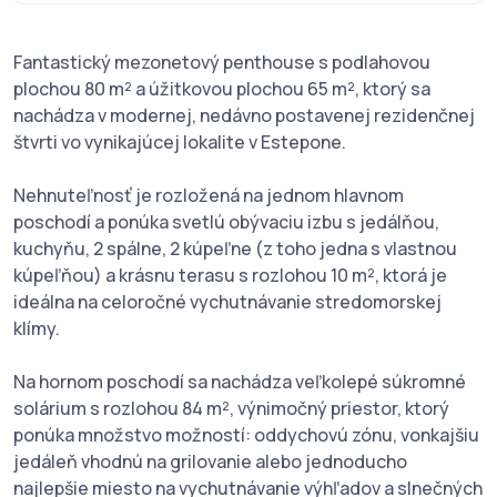
Fantastický mezonetový penthouse s podlahovou
plochou 80 m² a úžitkovou plochou 65 m², ktorý sa
nachádza v modernej, nedávno postavenej rezidenčnej
štvrti vo vynikajúcej lokalite v Estepone.
Nehnuteľnosť je rozložená na jednom hlavnom
poschodí a ponúka svetlú obývaciu izbu s jedálňou,
kuchyňu, 2 spálne, 2 kúpeľne (z toho jedna s vlastnou
kúpeľňou) a krásnu terasu s rozlohou 10 m², ktorá je
ideálna na celoročné vychutnávanie stredomorskej
klímy.
Na hornom poschodí sa nachádza veľkolepé súkromné
solárium s rozlohou 84 m², výnimočný priestor, ktorý
ponúka množstvo možností: oddychovú zónu, vonkajšiu
jedáleň vhodnú na grilovanie alebo jednoducho
najlepšie miesto na vychutnávanie výhľadov a slnečných