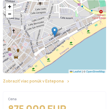
+
−
Leaflet
|
©
OpenStreetMap
Zobraziť viac ponúk v Estepona
Cena
875 000 EUR