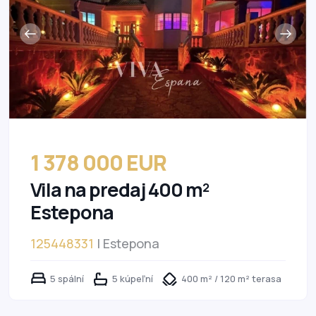
1 378 000 EUR
Vila na predaj 400 m²
Estepona
125448331
| Estepona
5 spální
5 kúpeľní
400 m² / 120 m² terasa