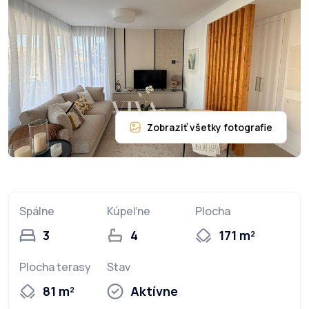
Spálne
Kúpeľne
Plocha
3
4
171 m²
Plocha terasy
Stav
81 m²
Aktívne