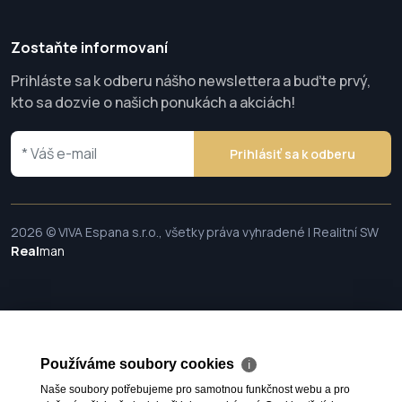
Zostaňte informovaní
Prihláste sa k odberu nášho newslettera a buďte prvý,
kto sa dozvie o našich ponukách a akciách!
Prihlásiť sa k odberu
2026 © VIVA Espana s.r.o., všetky práva vyhradené | Realitní SW
Real
man
Používáme soubory cookies
ℹ
Naše soubory potřebujeme pro samotnou funkčnost webu a pro