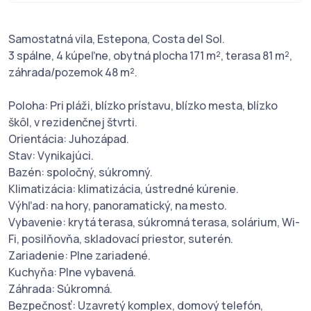
Samostatná vila, Estepona, Costa del Sol.
3 spálne, 4 kúpeľne, obytná plocha 171 m², terasa 81 m²,
záhrada/pozemok 48 m².
Poloha: Pri pláži, blízko prístavu, blízko mesta, blízko
škôl, v rezidenčnej štvrti.
Orientácia: Juhozápad.
Stav: Vynikajúci.
Bazén: spoločný, súkromný.
Klimatizácia: klimatizácia, ústredné kúrenie.
Výhľad: na hory, panoramatický, na mesto.
Vybavenie: krytá terasa, súkromná terasa, solárium, Wi-
Fi, posilňovňa, skladovací priestor, suterén.
Zariadenie: Plne zariadené.
Kuchyňa: Plne vybavená.
Záhrada: Súkromná.
Bezpečnosť: Uzavretý komplex, domový telefón,