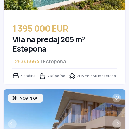
1 395 000 EUR
Vila na predaj 205 m²
Estepona
125346664
| Estepona
3 spálne
4 kúpeľne
205 m² / 50 m² terasa
NOVINKA