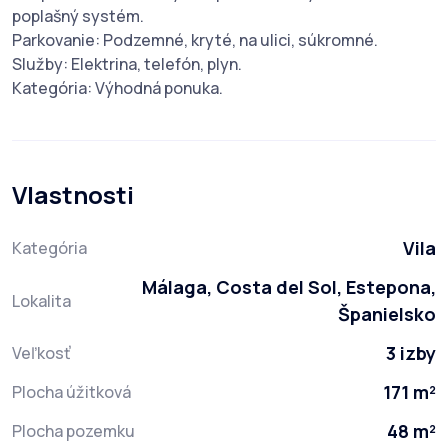
poplašný systém.
Parkovanie: Podzemné, kryté, na ulici, súkromné.
Služby: Elektrina, telefón, plyn.
Kategória: Výhodná ponuka.
Vlastnosti
Vila
Kategória
Málaga, Costa del Sol, Estepona,
Lokalita
Španielsko
3 izby
Veľkosť
171 m²
Plocha úžitková
48 m²
Plocha pozemku