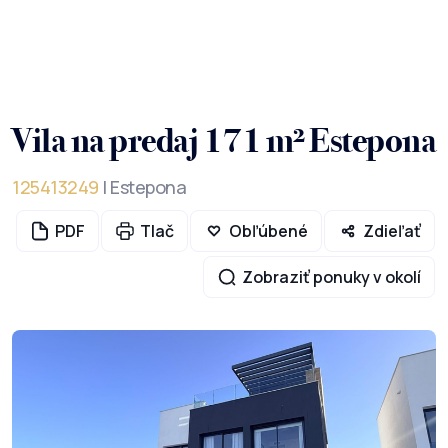
Vila na predaj 171 m² Estepona
125413249
| Estepona
PDF
Tlač
Obľúbené
Zdieľať
Zobraziť ponuky v okolí