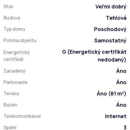
Veľmi dobrý
Stav
Tehlová
Budova
Poschodový
Typ domu
Samostatný
Poloha objektu
G (Energetický certifikát
Energetický
certifikát
nedodaný)
Áno
Zariadený
Áno
Parkovanie
Áno (81 m²)
Terasa
Áno
Bazén
Internet
Telekomunikácie
3
Spální