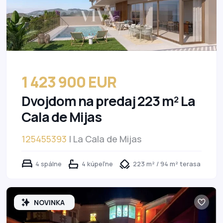
1 423 900 EUR
Dvojdom na predaj 223 m² La
Cala de Mijas
125455393
| La Cala de Mijas
4 spálne
4 kúpeľne
223 m² / 94 m² terasa
NOVINKA