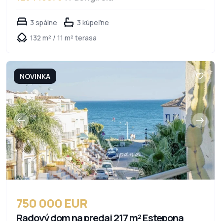
3 spálne
3 kúpeľne
132 m² / 11 m² terasa
NOVINKA
750 000 EUR
Radový dom na predaj 217 m² Estepona