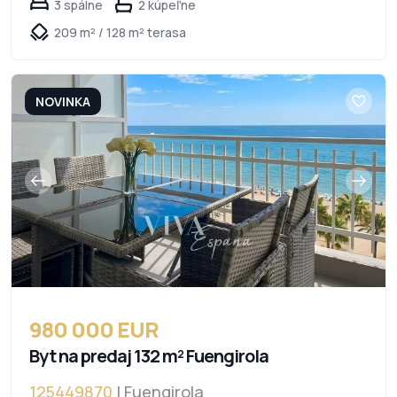
3 spálne
2 kúpeľne
209 m² / 128 m² terasa
NOVINKA
980 000 EUR
Byt na predaj 132 m² Fuengirola
125449870
| Fuengirola