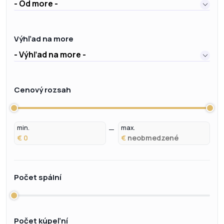
- Od more -
Výhľad na more
- Výhľad na more -
Cenový rozsah
min.
max.
€
€
Počet spální
Počet kúpeľní