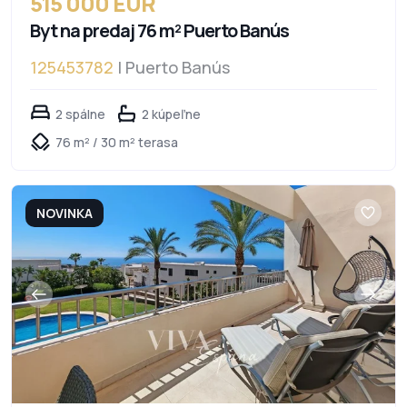
515 000 EUR
Byt na predaj 76 m² Puerto Banús
125453782
| Puerto Banús
2 spálne
2 kúpeľne
76 m² / 30 m² terasa
NOVINKA