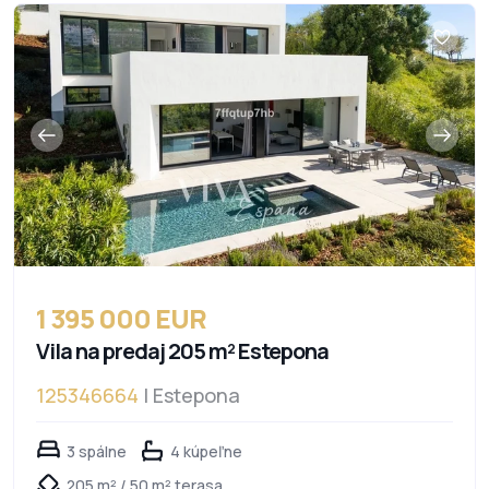
1 395 000 EUR
Vila na predaj 205 m² Estepona
125346664
| Estepona
3 spálne
4 kúpeľne
205 m² / 50 m² terasa