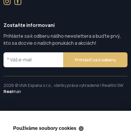
Zostaňte informovaní
Prihláste sa k odberu nášho newslettera a buďte prvý,
kto sa dozvie o našich ponukách a akciách!
Prihlásiť sa k odberu
2026 © VIVA Espana s.r.o., všetky práva vyhradené | Realitní SW
Real
man
Používáme soubory cookies
ℹ