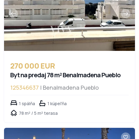
270 000 EUR
Byt na predaj 78 m² Benalmadena Pueblo
125346637
| Benalmadena Pueblo
1 spálňa
1 kúpeľňa
78 m² / 5 m² terasa