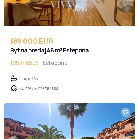
189 000 EUR
Byt na predaj 46 m² Estepona
125346505
| Estepona
1 kúpeľňa
46 m² / 4 m² terasa