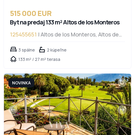
515 000 EUR
Byt na predaj 133 m² Altos de los Monteros
125455651
| Altos de los Monteros, Altos de
los Monteros
3 spálne
2 kúpeľne
133 m² / 27 m² terasa
NOVINKA