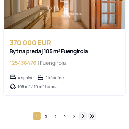
370 000 EUR
Byt na predaj 105 m² Fuengirola
125438476
| Fuengirola
4 spálne
2 kúpeľne
105 m² / 10 m² terasa
1
2
3
4
5