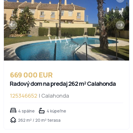
669 000 EUR
Radový dom na predaj 262 m² Calahonda
125346652
| Calahonda
4 spálne
4 kúpeľne
262 m² / 20 m² terasa