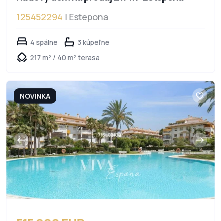
125452294
| Estepona
4 spálne
3 kúpeľne
217 m² / 40 m² terasa
NOVINKA