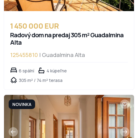
1 450 000 EUR
Radový dom na predaj 305 m² Guadalmina
Alta
125455810
| Guadalmina Alta
6 spální
4 kúpeľne
305 m² / 74 m² terasa
NOVINKA