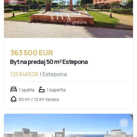
363 500 EUR
Byt na predaj 50 m² Estepona
125346526
| Estepona
1 spálňa
1 kúpeľňa
50 m² / 12 m² terasa