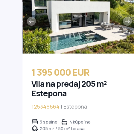
1 395 000 EUR
Vila na predaj 205 m²
Estepona
125346664
| Estepona
3 spálne
4 kúpeľne
205 m² / 50 m² terasa