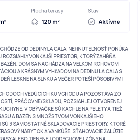
Plocha terasy
Stav
 m²
120 m²
Aktívne
CHÔDZE OD DEDINY LA CALA. NEHNUTEĽNOSŤ PONÚKA
 ROZSIAHLY VONKAJŠÍ PRIESTOR, KTORÝ ZAHŔŇA
Ý BAZÉN. DOM SA NACHÁDZA NA VEĽKOM ROHOVOM
CIOU A KRÁSNYM VÝHĽADOM NA DEDINU LA CALA S
DEŇ LESKNE NA SLNKU A VEČER POTEŠÍ PÔSOBIVÝMI
SCHODOCH VEDÚCICH KU VCHODU A POZOSTÁVA ZO
OSTÍ, PRÁČOVNE/SKLADU, ROZSIAHLEJ OTVORENEJ
KUCHYNE. V OBÝVAČKE SÚ KACHLE NA PELETY A TIEŽ
ERASU A BAZÉN S MNOŽSTVOM VONKAJŠIEHO
II SÚ 3 SAMOSTATNÉ SKLADOVACIE PRIESTORY, KTORÉ
TERASOVÝ NÁBYTOK A VANKÚŠE. SŤAHOVACIE ŽALÚZIE
ASY ALEBO TIENENEJ ODDYCHOVEJ ZÓNY NA