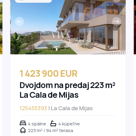
1 423 900 EUR
Dvojdom na predaj 223 m²
La Cala de Mijas
125455393
| La Cala de Mijas
4 spálne
4 kúpeľne
223 m² / 94 m² terasa