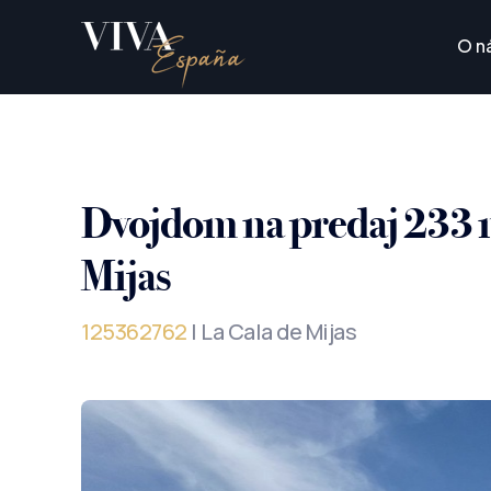
O n
Dvojdom na predaj 233 m
Mijas
125362762
| La Cala de Mijas