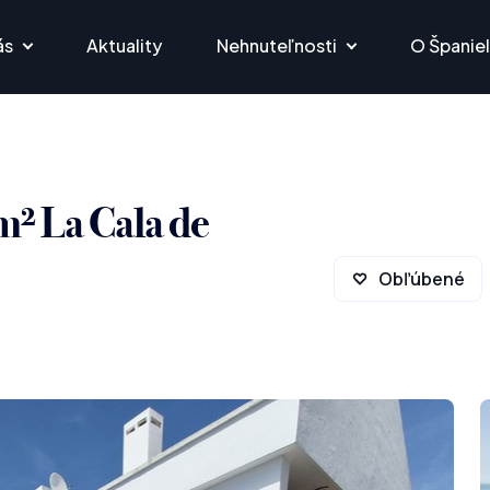
ás
Aktuality
Nehnuteľnosti
O Španie
² La Cala de
Obľúbené