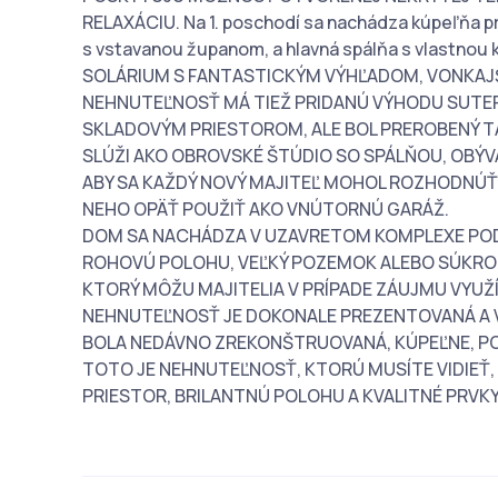
RELAXÁCIU. Na 1. poschodí sa nachádza kúpeľňa pre
s vstavanou županom, a hlavná spálňa s vlastno
SOLÁRIUM S FANTASTICKÝM VÝHĽADOM, VONKAJ
NEHNUTEĽNOSŤ MÁ TIEŽ PRIDANÚ VÝHODU SUTE
SKLADOVÝM PRIESTOROM, ALE BOL PREROBENÝ TA
SLÚŽI AKO OBROVSKÉ ŠTÚDIO SO SPÁLŇOU, OBÝVA
ABY SA KAŽDÝ NOVÝ MAJITEĽ MOHOL ROZHODNÚŤ,
NEHO OPÄŤ POUŽIŤ AKO VNÚTORNÚ GARÁŽ.
DOM SA NACHÁDZA V UZAVRETOM KOMPLEXE POD
ROHOVÚ POLOHU, VEĽKÝ POZEMOK ALEBO SÚKROMN
KTORÝ MÔŽU MAJITELIA V PRÍPADE ZÁUJMU VYUŽÍ
NEHNUTEĽNOSŤ JE DOKONALE PREZENTOVANÁ A V
BOLA NEDÁVNO ZREKONŠTRUOVANÁ, KÚPEĽNE, PO
TOTO JE NEHNUTEĽNOSŤ, KTORÚ MUSÍTE VIDIEŤ,
PRIESTOR, BRILANTNÚ POLOHU A KVALITNÉ PRVKY