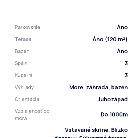
Áno
Parkovanie
Áno (120 m²)
Terasa
Áno
Bazén
3
Spální
3
Kúpeľní
More, záhrada, bazén
Výhľady
Juhozápad
Orientácia
Vzdialenosť od
Do 1000m
mora
Vstavané skrine, Blízko
dopravy, Súkromná terasa,