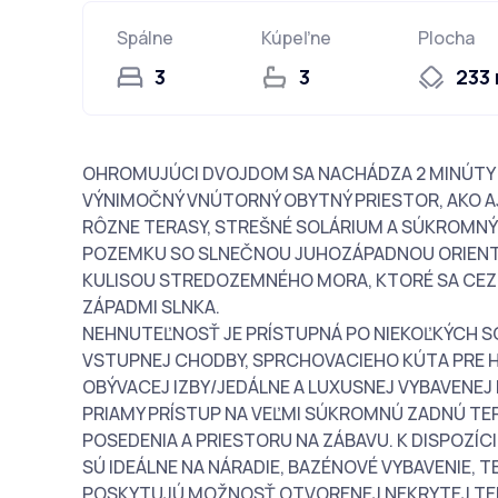
Spálne
Kúpeľne
Plocha
3
3
233
OHROMUJÚCI DVOJDOM SA NACHÁDZA 2 MINÚTY 
VÝNIMOČNÝ VNÚTORNÝ OBYTNÝ PRIESTOR, AKO AJ
RÔZNE TERASY, STREŠNÉ SOLÁRIUM A SÚKROMN
POZEMKU SO SLNEČNOU JUHOZÁPADNOU ORIENTÁ
KULISOU STREDOZEMNÉHO MORA, KTORÉ SA CEZ 
ZÁPADMI SLNKA.
NEHNUTEĽNOSŤ JE PRÍSTUPNÁ PO NIEKOĽKÝCH 
VSTUPNEJ CHODBY, SPRCHOVACIEHO KÚTA PRE H
OBÝVACEJ IZBY/JEDÁLNE A LUXUSNEJ VYBAVENEJ 
PRIAMY PRÍSTUP NA VEĽMI SÚKROMNÚ ZADNÚ T
POSEDENIA A PRIESTORU NA ZÁBAVU. K DISPOZÍC
SÚ IDEÁLNE NA NÁRADIE, BAZÉNOVÉ VYBAVENIE, 
POSKYTUJÚ MOŽNOSŤ OTVORENEJ NEKRYTEJ TER