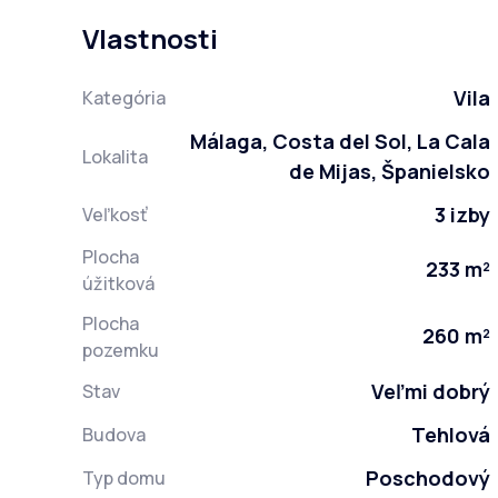
Vlastnosti
Vila
Kategória
Málaga, Costa del Sol, La Cala
Lokalita
de Mijas, Španielsko
3 izby
Veľkosť
Plocha
233 m²
úžitková
Plocha
260 m²
pozemku
Veľmi dobrý
Stav
Tehlová
Budova
Poschodový
Typ domu