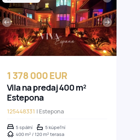
1 378 000 EUR
Vila na predaj 400 m²
Estepona
125448331
| Estepona
5 spální
5 kúpeľní
400 m² / 120 m² terasa