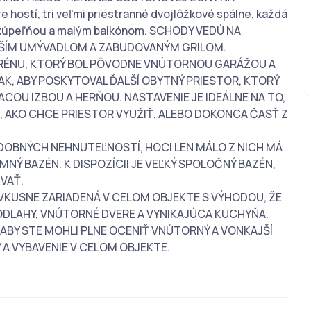
 hostí, tri veľmi priestranné dvojlôžkové spálne, každá
u kúpeľňou a malým balkónom. SCHODY VEDÚ NA
ŠÍM UMÝVADLOM A ZABUDOVANÝM GRILOM.
RÉNU, KTORÝ BOL PÔVODNE VNÚTORNOU GARÁŽOU A
K, ABY POSKYTOVAL ĎALŠÍ OBYTNÝ PRIESTOR, KTORÝ
COU IZBOU A HERŇOU. NASTAVENIE JE IDEÁLNE NA TO,
 AKO CHCE PRIESTOR VYUŽIŤ, ALEBO DOKONCA ČASŤ Z
OBNÝCH NEHNUTEĽNOSTÍ, HOCI LEN MÁLO Z NICH MÁ
Ý BAZÉN. K DISPOZÍCII JE VEĽKÝ SPOLOČNÝ BAZÉN,
VAŤ.
KUSNE ZARIADENÁ V CELOM OBJEKTE S VÝHODOU, ŽE
DLAHY, VNÚTORNÉ DVERE A VYNIKAJÚCA KUCHYŇA.
 ABY STE MOHLI PLNE OCENIŤ VNÚTORNÝ A VONKAJŠÍ
 A VYBAVENIE V CELOM OBJEKTE.