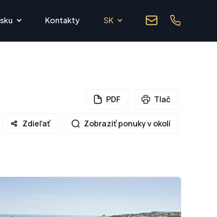
lsku
Kontakty
SK
PDF
Tlač
Zdieľať
Zobraziť ponuky v okolí