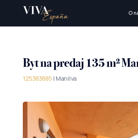
O n
Byt na predaj 135 m² Ma
125383885
| Manilva