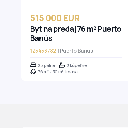
515 000 EUR
Byt na predaj 76 m² Puerto
Banús
125453782
| Puerto Banús
2 spálne
2 kúpeľne
76 m² / 30 m² terasa