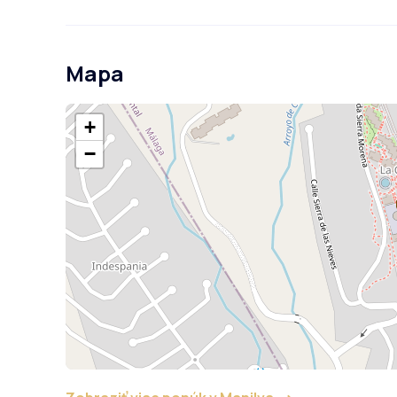
Mapa
+
−