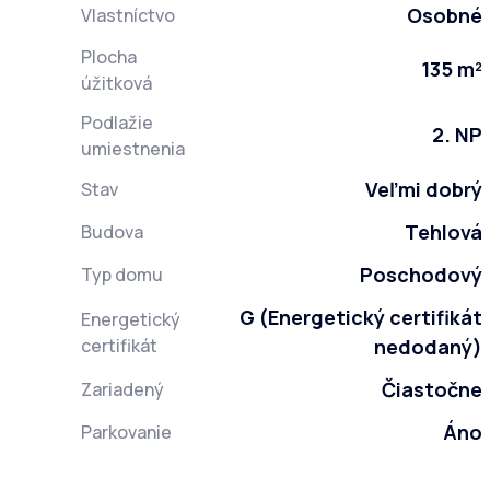
Osobné
Vlastníctvo
Plocha
135 m²
úžitková
Podlažie
2. NP
umiestnenia
Veľmi dobrý
Stav
Tehlová
Budova
Poschodový
Typ domu
G (Energetický certifikát
Energetický
certifikát
nedodaný)
Čiastočne
Zariadený
Áno
Parkovanie