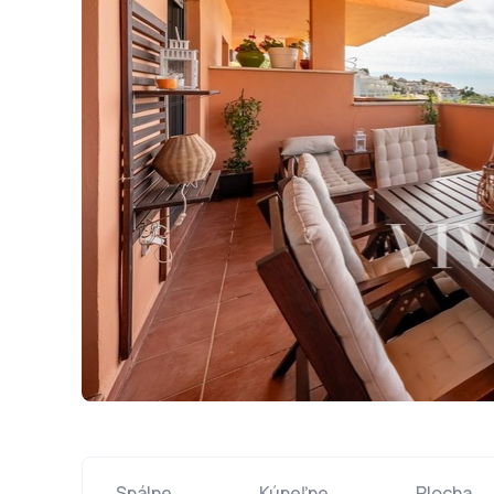
Spálne
Kúpeľne
Plocha