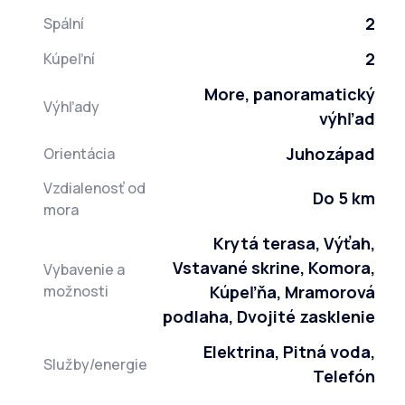
2
Spální
2
Kúpeľní
More, panoramatický
Výhľady
výhľad
Juhozápad
Orientácia
Vzdialenosť od
Do 5 km
mora
Krytá terasa, Výťah,
Vstavané skrine, Komora,
Vybavenie a
možnosti
Kúpeľňa, Mramorová
podlaha, Dvojité zasklenie
Elektrina, Pitná voda,
Služby/energie
Telefón