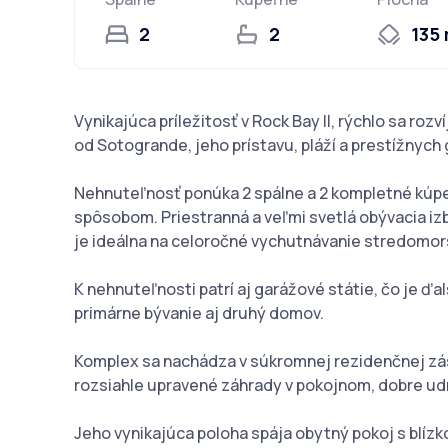
2
2
135
Vynikajúca príležitosť v Rock Bay II, rýchlo sa rozv
od Sotogrande, jeho prístavu, pláží a prestížnych 
Nehnuteľnosť ponúka 2 spálne a 2 kompletné kúp
spôsobom. Priestranná a veľmi svetlá obývacia iz
je ideálna na celoročné vychutnávanie stredomors
K nehnuteľnosti patrí aj garážové státie, čo je ďa
primárne bývanie aj druhý domov.
Komplex sa nachádza v súkromnej rezidenčnej zás
rozsiahle upravené záhrady v pokojnom, dobre ud
Jeho vynikajúca poloha spája obytný pokoj s blízk