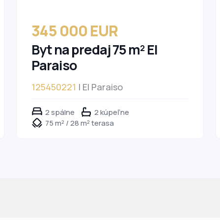
345 000 EUR
Byt na predaj 75 m² El
Paraiso
125450221
| El Paraiso
2 spálne
2 kúpeľne
75 m² / 28 m² terasa