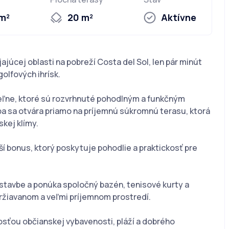
 m²
20 m²
Aktívne
íjajúcej oblasti na pobreží Costa del Sol, len pár minút
golfových ihrísk.
eľne, ktoré sú rozvrhnuté pohodlným a funkčným
ba sa otvára priamo na príjemnú súkromnú terasu, ktorá
kej klímy.
lší bonus, ktorý poskytuje pohodlie a praktickosť pre
tavbe a ponúka spoločný bazén, tenisové kurty a
ržiavanom a veľmi príjemnom prostredí.
osťou občianskej vybavenosti, pláží a dobrého