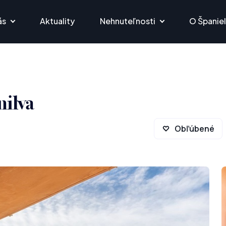
ás
Aktuality
Nehnuteľnosti
O Španie
nilva
Obľúbené