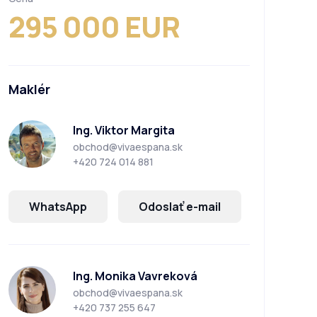
295 000 EUR
Maklér
Ing. Viktor Margita
obchod@vivaespana.sk
+420 724 014 881
WhatsApp
Odoslať e-mail
Ing. Monika Vavreková
obchod@vivaespana.sk
+420 737 255 647