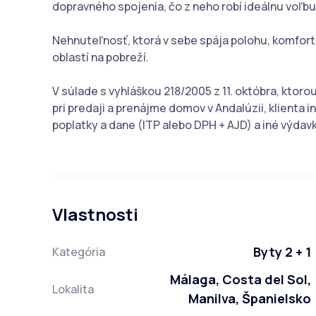
dopravného spojenia, čo z neho robí ideálnu voľbu 
Nehnuteľnosť, ktorá v sebe spája polohu, komfort 
oblastí na pobreží.
V súlade s vyhláškou 218/2005 z 11. októbra, ktor
pri predaji a prenájme domov v Andalúzii, klienta 
poplatky a dane (ITP alebo DPH + AJD) a iné výdav
Vlastnosti
Byty 2 + 1
Kategória
Málaga, Costa del Sol,
Lokalita
Manilva, Španielsko