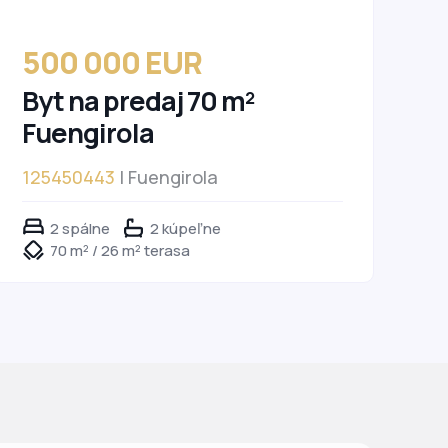
500 000 EUR
Byt na predaj 70 m²
Fuengirola
125450443
| Fuengirola
2 spálne
2 kúpeľne
70 m² / 26 m² terasa