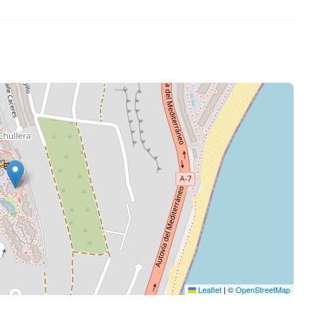
Leaflet
|
©
OpenStreetMap