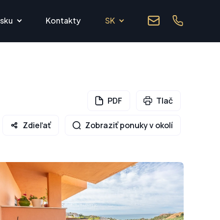
lsku
Kontakty
SK
PDF
Tlač
Zdieľať
Zobraziť ponuky v okolí