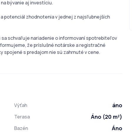
na bývanie aj investíciu.
a potenciál zhodnotenia v jednej z najsľubnejších
ou sa schvaľuje nariadenie o informovaní spotrebiteľov
informujeme, že príslušné notárske a registračné
ky spojené s predajom nie sú zahrnuté v cene.
áno
Výťah
Áno (20 m²)
Terasa
Áno
Bazén