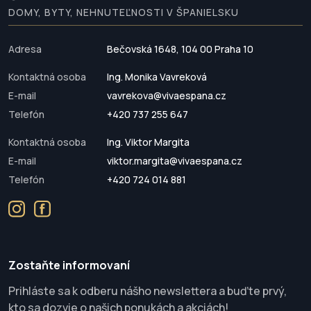
DOMY, BYTY, NEHNUTEĽNOSTI V ŠPANIELSKU
Adresa
Bečovská 1648, 104 00 Praha 10
Kontaktná osoba
Ing. Monika Vavreková
E-mail
vavrekova@vivaespana.cz
Telefón
+420 737 255 647
Kontaktná osoba
Ing. Viktor Margita
E-mail
viktor.margita@vivaespana.cz
Telefón
+420 724 014 881
Zostaňte informovaní
Prihláste sa k odberu nášho newslettera a buďte prvý,
kto sa dozvie o našich ponukách a akciách!