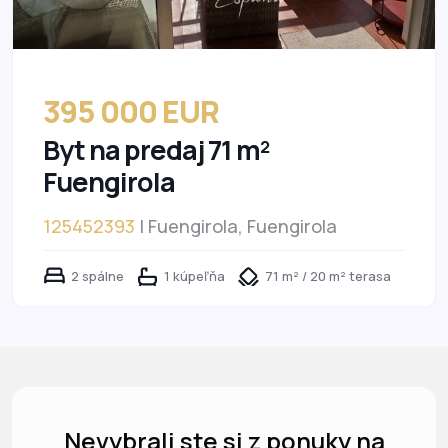
395 000 EUR
Byt na predaj 71 m²
Fuengirola
125452393
| Fuengirola, Fuengirola
2 spálne
1 kúpeľňa
71 m² / 20 m² terasa
Nevybrali ste si z ponuky na