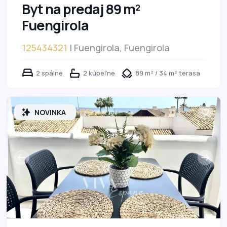
Byt na predaj 89 m²
Fuengirola
125434321
| Fuengirola, Fuengirola
2 spálne
2 kúpeľne
89 m² / 34 m² terasa
NOVINKA