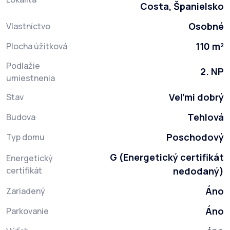
Costa, Španielsko
Osobné
Vlastníctvo
110 m²
Plocha úžitková
Podlažie
2. NP
umiestnenia
Veľmi dobrý
Stav
Tehlová
Budova
Poschodový
Typ domu
G (Energetický certifikát
Energetický
certifikát
nedodaný)
Áno
Zariadený
Áno
Parkovanie