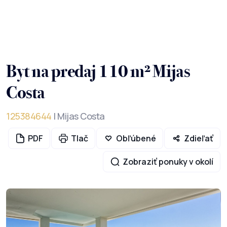
Byt na predaj 110 m² Mijas
Costa
125384644
| Mijas Costa
PDF
Tlač
Obľúbené
Zdieľať
Zobraziť ponuky v okolí