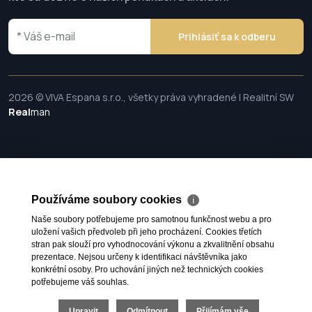
Prihlásiť sa k odberu
2026 © VIVA Espana s.r.o., všetky práva vyhradené | Realitní SW
Real
man
Používáme soubory cookies
ℹ
Naše soubory potřebujeme pro samotnou funkčnost webu a pro
uložení vašich předvoleb při jeho procházení. Cookies třetích
stran pak slouží pro vyhodnocování výkonu a zkvalitnění obsahu
prezentace. Nejsou určeny k identifikaci návštěvníka jako
konkrétní osoby. Pro uchování jiných než technických cookies
potřebujeme váš souhlas.
Upravit
Odmítnout
Přijímám vše