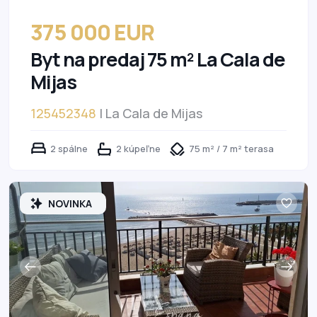
375 000 EUR
Byt na predaj 75 m² La Cala de
Mijas
125452348
| La Cala de Mijas
2 spálne
2 kúpeľne
75 m² / 7 m² terasa
NOVINKA