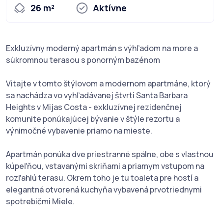
26 m²
Aktívne
Exkluzívny moderný apartmán s výhľadom na more a
súkromnou terasou s ponorným bazénom
Vitajte v tomto štýlovom a modernom apartmáne, ktorý
sa nachádza vo vyhľadávanej štvrti Santa Barbara
Heights v Mijas Costa - exkluzívnej rezidenčnej
komunite ponúkajúcej bývanie v štýle rezortu a
výnimočné vybavenie priamo na mieste.
Apartmán ponúka dve priestranné spálne, obe s vlastnou
kúpeľňou, vstavanými skriňami a priamym vstupom na
rozľahlú terasu. Okrem toho je tu toaleta pre hostí a
elegantná otvorená kuchyňa vybavená prvotriednymi
spotrebičmi Miele.