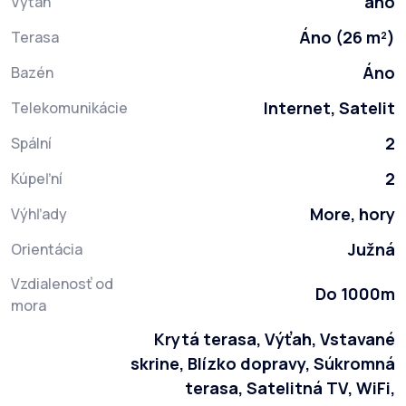
áno
Výťah
Áno (26 m²)
Terasa
Áno
Bazén
Internet, Satelit
Telekomunikácie
2
Spální
2
Kúpeľní
More, hory
Výhľady
Južná
Orientácia
Vzdialenosť od
Do 1000m
mora
Krytá terasa, Výťah, Vstavané
skrine, Blízko dopravy, Súkromná
terasa, Satelitná TV, WiFi,