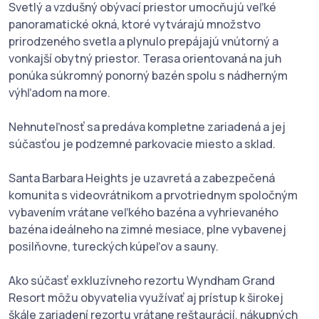
Svetlý a vzdušný obývací priestor umocňujú veľké
panoramatické okná, ktoré vytvárajú množstvo
prirodzeného svetla a plynulo prepájajú vnútorný a
vonkajší obytný priestor. Terasa orientovaná na juh
ponúka súkromný ponorný bazén spolu s nádherným
výhľadom na more.
Nehnuteľnosť sa predáva kompletne zariadená a jej
súčasťou je podzemné parkovacie miesto a sklad.
Santa Barbara Heights je uzavretá a zabezpečená
komunita s videovrátnikom a prvotriednym spoločným
vybavením vrátane veľkého bazéna a vyhrievaného
bazéna ideálneho na zimné mesiace, plne vybavenej
posilňovne, tureckých kúpeľov a sauny.
Ako súčasť exkluzívneho rezortu Wyndham Grand
Resort môžu obyvatelia využívať aj prístup k širokej
škále zariadení rezortu vrátane reštaurácií, nákupných