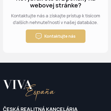
webovej stránke?
Kontaktujte nás a získajte prístup k tisícom
ďalších nehnuteľností v našej databáze.
Kontaktujte nás
ČESKÁ REALITNÁ KANCELÁRIA