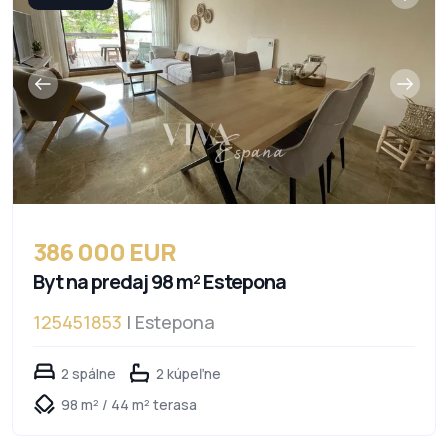
386 000 EUR
Byt na predaj 98 m² Estepona
125451853
| Estepona
2 spálne
2 kúpeľne
98 m² / 44 m² terasa