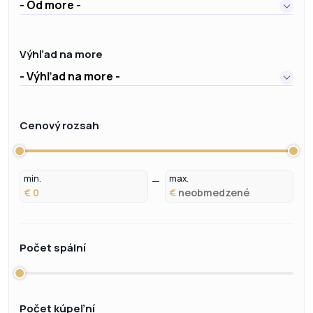
- Od more -
Výhľad na more
- Výhľad na more -
Cenový rozsah
min.
max.
€
€
Počet spální
Počet kúpeľní