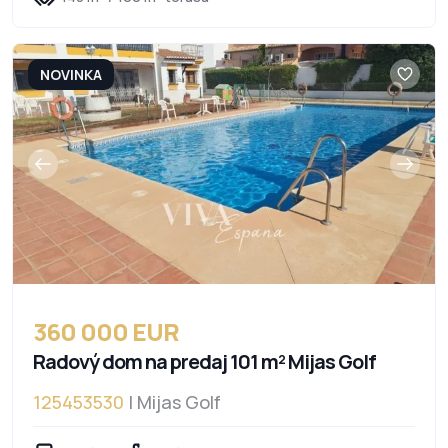
NOVINKA
360 000 EUR
Radový dom na predaj 101 m² Mijas Golf
125453530
| Mijas Golf