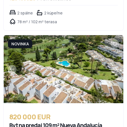
2 spálne
2 kúpeľne
78 m² / 102 m² terasa
NOVINKA
820 000 EUR
Byt na predaj 109 m² Nueva Andalucía