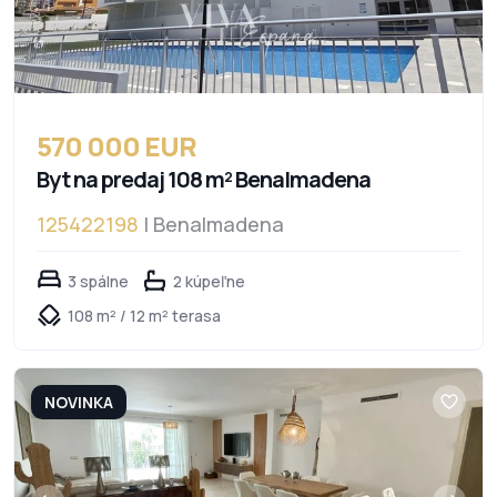
570 000 EUR
Byt na predaj 108 m² Benalmadena
125422198
| Benalmadena
3 spálne
2 kúpeľne
108 m² / 12 m² terasa
NOVINKA