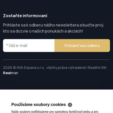
Zostaňte informovaní
Prihláste sa k odberu nášho newslettera a buďte prvý,
kto sa dozvie o našich ponukách a akciách!
Prihlásiť sa k odberu
2026 © VIVA Espana s.r.o., všetky práva vyhradené | Realitní SW
Real
man
Používáme soubory cookies
ℹ
Naše soubory potřebujeme pro samotnou funkčnost webu a pro