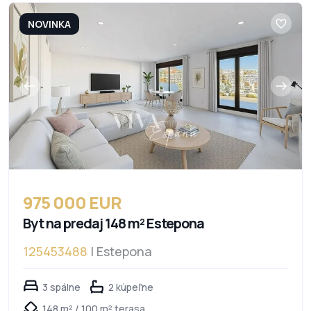
NOVINKA
975 000 EUR
Byt na predaj 148 m² Estepona
125453488
| Estepona
3 spálne
2 kúpeľne
148 m² / 100 m² terasa