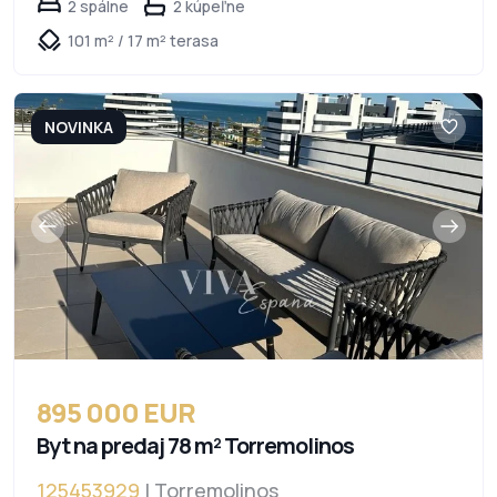
2 spálne
2 kúpeľne
101 m² / 17 m² terasa
NOVINKA
895 000 EUR
Byt na predaj 78 m² Torremolinos
125453929
| Torremolinos