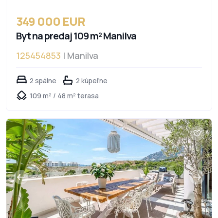
349 000 EUR
Byt na predaj 109 m² Manilva
125454853
| Manilva
2 spálne
2 kúpeľne
109 m² / 48 m² terasa