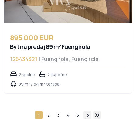
895 000 EUR
Byt na predaj 89 m² Fuengirola
125434321
| Fuengirola, Fuengirola
2 spálne
2 kúpeľne
89 m² / 34 m² terasa
1
2
3
4
5