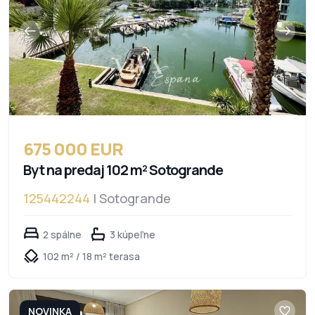
675 000 EUR
Byt na predaj 102 m² Sotogrande
125442244
| Sotogrande
2 spálne
3 kúpeľne
102 m² / 18 m² terasa
NOVINKA