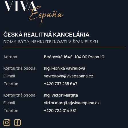
ČESKÁ REALITNÁ KANCELÁRIA
DOMY, BYTY, NEHNUTEĽNOSTI V ŠPANIELSKU
Adresa
Bečovská 1648, 104 00 Praha 10
Kontaktná osoba
Ing. Monika Vavreková
E-mail
vavrekova@vivaespana.cz
Telefón
+420 737 255 647
Kontaktná osoba
Ing. Viktor Margita
E-mail
viktor.margita@vivaespana.cz
Telefón
+420 724 014 881