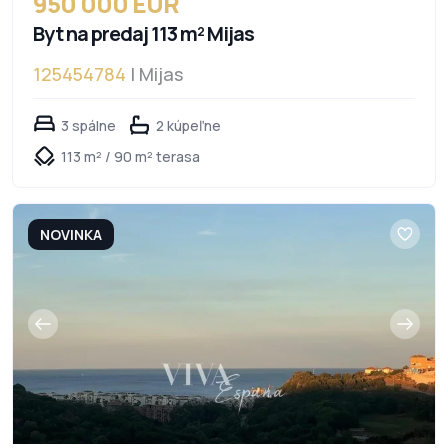
950 000 EUR
Byt na predaj 113 m² Mijas
125454784
| Mijas
3 spálne
2 kúpeľne
113 m² / 90 m² terasa
NOVINKA