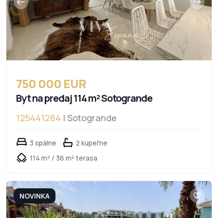
750 000 EUR
Byt na predaj 114 m² Sotogrande
125441284
| Sotogrande
3 spálne
2 kúpeľne
114 m² / 36 m² terasa
NOVINKA