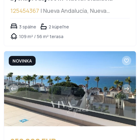
125454367
| Nueva Andalucía, Nueva
Andalucía
3 spálne
2 kúpeľne
109 m² / 56 m² terasa
NOVINKA