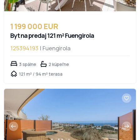
1 199 000 EUR
Byt na predaj 121 m² Fuengirola
125394193
| Fuengirola
3 spálne
2 kúpeľne
121 m² / 94 m² terasa