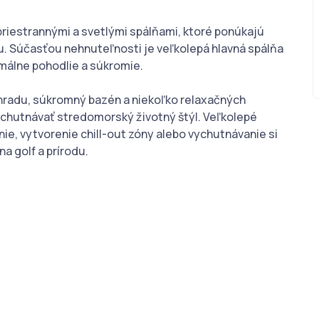
riestrannými a svetlými spálňami, ktoré ponúkajú
. Súčasťou nehnuteľnosti je veľkolepá hlavná spálňa
málne pohodlie a súkromie.
hradu, súkromný bazén a niekoľko relaxačných
ychutnávať stredomorský životný štýl. Veľkolepé
nie, vytvorenie chill-out zóny alebo vychutnávanie si
a golf a prírodu.