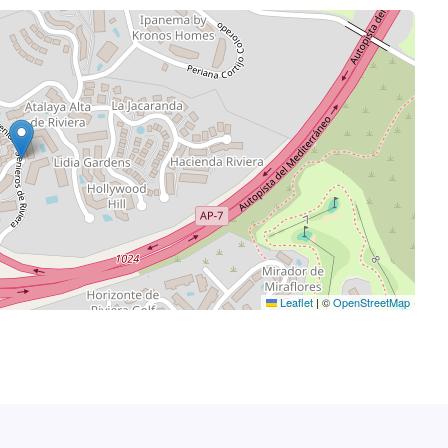
Leaflet
|
©
OpenStreetMap