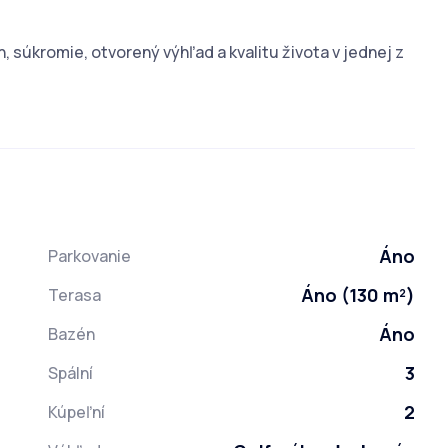
n, súkromie, otvorený výhľad a kvalitu života v jednej z
Áno
Parkovanie
Áno (130 m²)
Terasa
Áno
Bazén
3
Spální
2
Kúpeľní