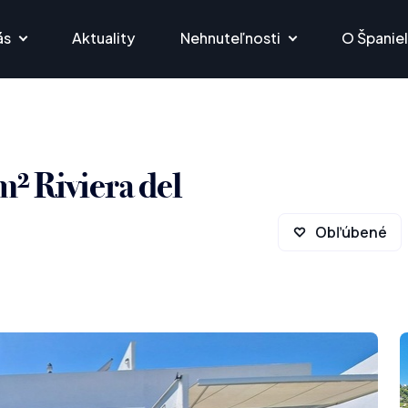
ás
Aktuality
Nehnuteľnosti
O Španie
² Riviera del
Obľúbené