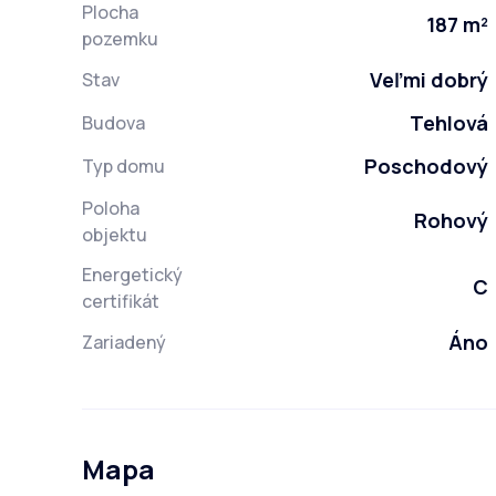
Plocha
187 m²
pozemku
Veľmi dobrý
Stav
Tehlová
Budova
Poschodový
Typ domu
Poloha
Rohový
objektu
Energetický
C
certifikát
Áno
Zariadený
Mapa