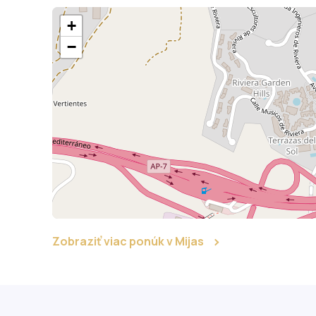
+
−
Zobraziť viac ponúk v Mijas