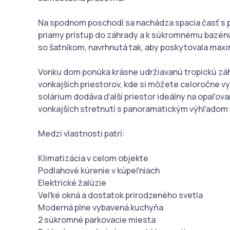
Na spodnom poschodí sa nachádza spacia časť s p
priamy prístup do záhrady a k súkromnému bazénu
so šatníkom, navrhnutá tak, aby poskytovala maxi
Vonku dom ponúka krásne udržiavanú tropickú zá
vonkajších priestorov, kde si môžete celoročne v
solárium dodáva ďalší priestor ideálny na opaľova
vonkajších stretnutí s panoramatickým výhľadom n
Medzi vlastnosti patrí:
Klimatizácia v celom objekte
Podlahové kúrenie v kúpeľniach
Elektrické žalúzie
Veľké okná a dostatok prirodzeného svetla
Moderná plne vybavená kuchyňa
2 súkromné parkovacie miesta