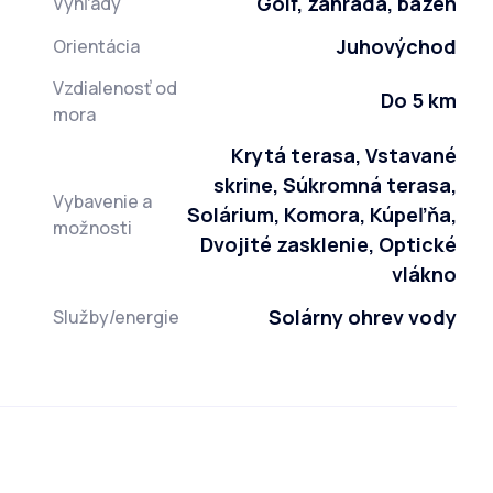
Golf, záhrada, bazén
Výhľady
Juhovýchod
Orientácia
Vzdialenosť od
Do 5 km
mora
Krytá terasa, Vstavané
skrine, Súkromná terasa,
Vybavenie a
Solárium, Komora, Kúpeľňa,
možnosti
Dvojité zasklenie, Optické
vlákno
Solárny ohrev vody
Služby/energie