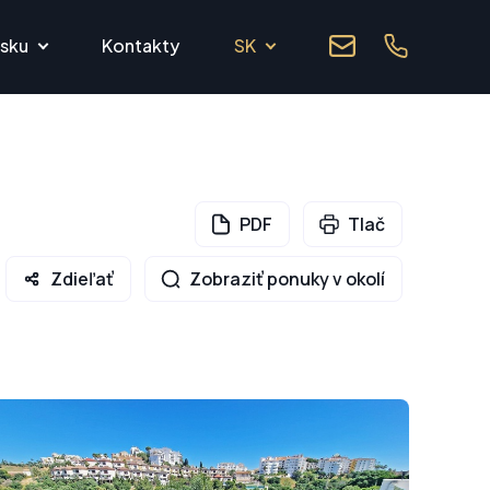
lsku
Kontakty
SK
PDF
Tlač
Zdieľať
Zobraziť ponuky v okolí