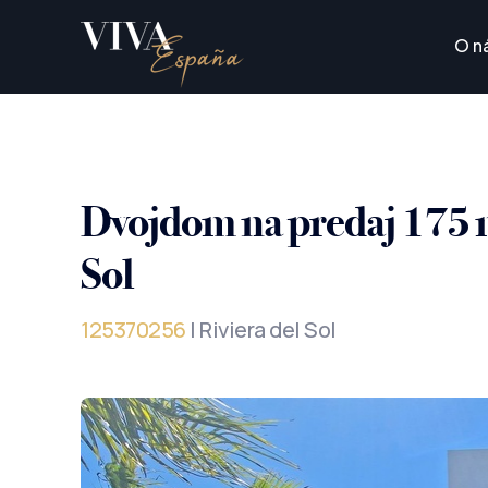
O n
Dvojdom na predaj 175 m
Sol
125370256
| Riviera del Sol