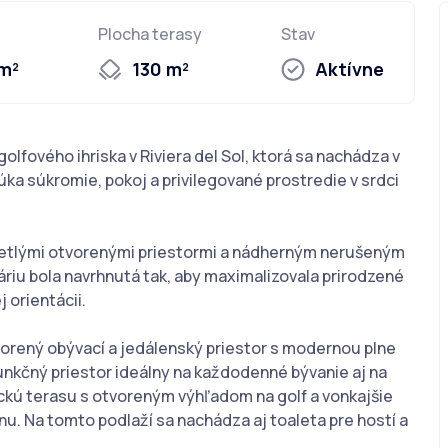
Plocha terasy
Stav
 m²
130 m²
Aktívne
olfového ihriska v Riviera del Sol, ktorá sa nachádza v
ka súkromie, pokoj a privilegované prostredie v srdci
etlými otvorenými priestormi a nádherným nerušeným
áriu bola navrhnutá tak, aby maximalizovala prirodzené
 orientácii.
orený obývací a jedálenský priestor s modernou plne
nkčný priestor ideálny na každodenné bývanie aj na
tickú terasu s otvoreným výhľadom na golf a vonkajšie
. Na tomto podlaží sa nachádza aj toaleta pre hostí a