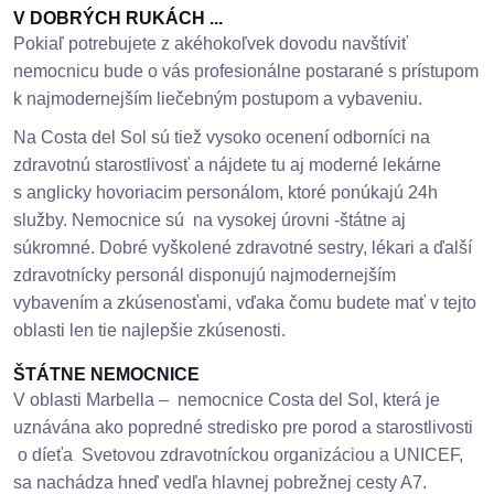
V DOBRÝCH RUKÁCH ...
Pokiaľ potrebujete z akéhokoľvek dovodu navštíviť
nemocnicu bude o vás profesionálne postarané s prístupom
k najmodernejším liečebným postupom a vybaveniu.
Na Costa del Sol sú tiež vysoko ocenení odborníci na
zdravotnú starostlivosť a nájdete tu aj moderné lekárne
s anglicky hovoriacim personálom, ktoré ponúkajú 24h
služby. Nemocnice sú na vysokej úrovni -štátne aj
súkromné. Dobré vyškolené zdravotné sestry, lékari a ďalší
zdravotnícky personál disponujú najmodernejším
vybavením a zkúsenosťami, vďaka čomu budete mať v tejto
oblasti len tie najlepšie zkúsenosti.
ŠTÁTNE NEMOCNICE
V oblasti Marbella – nemocnice Costa del Sol, která je
uznávána ako popredné stredisko pre porod a starostlivosti
o díeťa Svetovou zdravotníckou organizáciou a UNICEF,
sa nachádza hneď vedľa hlavnej pobrežnej cesty A7.