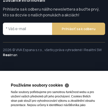
Zostaňte informovaní
Prihláste sa k odberu nášho newslettera a buďte prvý,
kto sa dozvie o našich ponukách a akciách!
Prihlásiť sa k odberu
2026 © VIVA Espana s.r.o., všetky práva vyhradené | Realitní SW
Real
man
Používáme soubory cookies
ℹ
Naše soubory potřebujeme pro samotnou funkčnost webu a pro
uložení vašich předvoleb při jeho procházení. Cookies třetích
stran pak slouží pro vyhodnocování výkonu a zkvalitnění obsahu
prezentace. Nejsou určeny k identifikaci návštěvníka jako