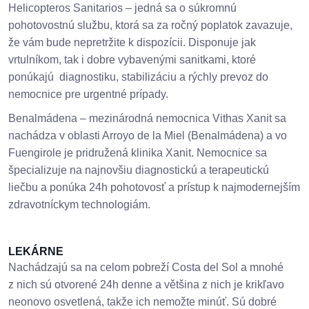
Helicopteros Sanitarios – jedná sa o súkromnú
pohotovostnú službu, ktorá sa za ročný poplatok zavazuje,
že vám bude nepretržite k dispozícii. Disponuje jak
vrtulníkom, tak i dobre vybavenými sanitkami, ktoré
ponúkajú diagnostiku, stabilizáciu a rýchly prevoz do
nemocnice pre urgentné prípady.
Benalmádena – mezinárodná nemocnica Vithas Xanit sa
nachádza v oblasti Arroyo de la Miel (Benalmádena) a vo
Fuengirole je pridružená klinika Xanit. Nemocnice sa
špecializuje na najnovšiu diagnostickú a terapeutickú
liečbu a ponúka 24h pohotovosť a prístup k najmodernejším
zdravotníckym technologiám.
LEKÁRNE
Nachádzajú sa na celom pobreží Costa del Sol a mnohé
z nich sú otvorené 24h denne a většina z nich je krikľavo
neonovo osvetlená, takže ich nemožte minúť. Sú dobré